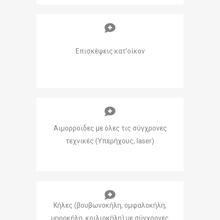
Επισκέψεις κατ’οίκον
Αιμορροϊδες με όλες τις σύγχρονες
τεχνικές (Υπερήχους, laser)
Κήλες (βουβωνοκήλη, ομφαλοκήλη,
μηροκήλη, κοιλιοκήλη) με σύγχρονες