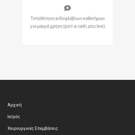
Τοποθέτηση ενδοφλέβιων καθετήρων
για μακρά χρήση (port-a-cath, picc line)
Αρχική
Ιατρός
Χειρουργικές Επεμβάσεις